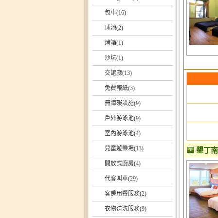
包車(16)
球池(2)
烤箱(1)
沙坑(1)
交誼廳(13)
免費報紙(3)
無障礙設施(9)
戶外游泳池(9)
室內游泳池(4)
兒童遊樂場(13)
墾丁
開放式廚房(4)
代客叫車(29)
客房用餐服務(2)
衣物送洗服務(9)