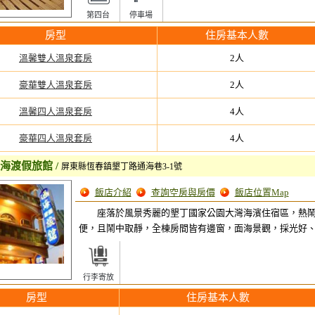
第四台
停車場
房型
住房基本人數
溫馨雙人溫泉套房
2人
豪華雙人溫泉套房
2人
溫馨四人溫泉套房
4人
豪華四人溫泉套房
4人
通海渡假旅館
/
屏東縣恆春鎮墾丁路通海巷3-1號
飯店介紹
查詢空房與房價
飯店位置
Map
座落於風景秀麗的墾丁國家公園大灣海濱住宿區，熱
便，且鬧中取靜，全棟房間皆有邊窗，面海景觀，採光好
行李寄放
房型
住房基本人數